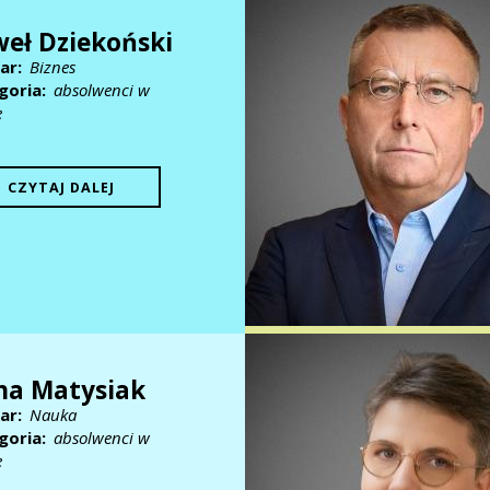
eł Dziekoński
ar
Biznes
goria
absolwenci w
e
CZYTAJ DALEJ
na Matysiak
ar
Nauka
goria
absolwenci w
e