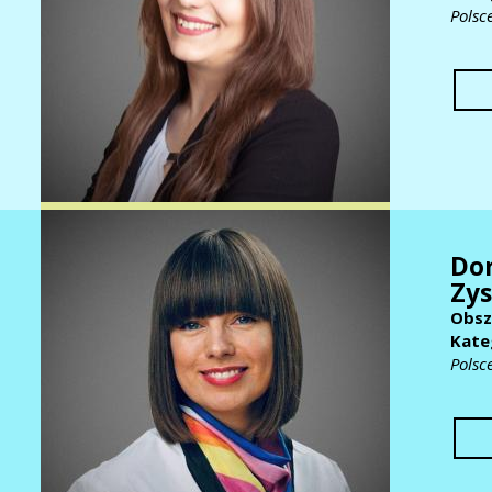
Polsc
Do
Zy
Obsz
Kate
Polsc