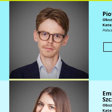
Pio
Obsz
Kate
Polsc
Emi
Sz
Obsz
Kate