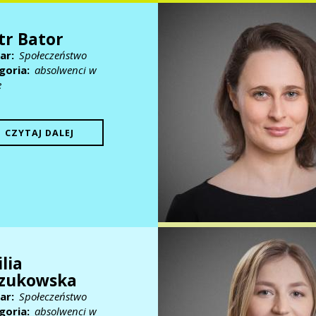
tr Bator
ar
Społeczeństwo
goria
absolwenci w
e
CZYTAJ DALEJ
lia
czukowska
ar
Społeczeństwo
goria
absolwenci w