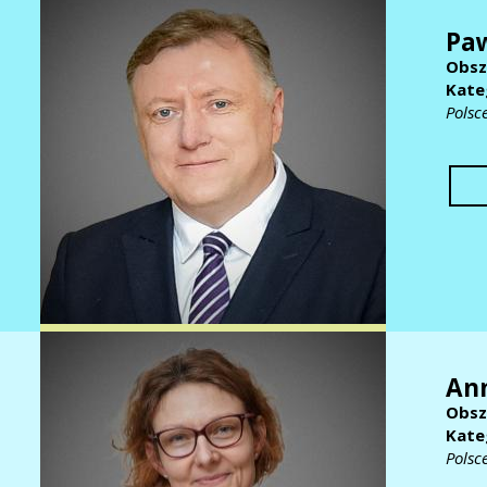
Paw
Obsz
Kate
Polsc
An
Obsz
Kate
Polsc