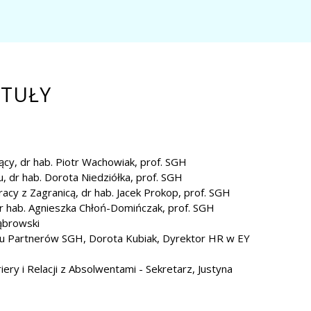
ITUŁY
cy, dr hab. Piotr Wachowiak, prof. SGH
, dr hab. Dorota Niedziółka, prof. SGH
acy z Zagranicą, dr hab. Jacek Prokop, prof. SGH
dr hab. Agnieszka Chłoń-Domińczak, prof. SGH
ąbrowski
bu Partnerów SGH, Dorota Kubiak, Dyrektor HR w EY
ery i Relacji z Absolwentami - Sekretarz, Justyna