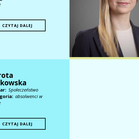
e
CZYTAJ DALEJ
rota
skowska
ar
Społeczeństwo
goria
absolwenci w
e
CZYTAJ DALEJ