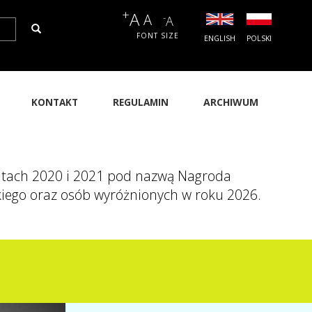
+
A
A
-
A
SZUKAJ
FONT SIZE
ENGLISH
POLSKI
ARCHIWUM
KONTAKT
REGULAMIN
wna
gacja
 latach 2020 i 2021 pod nazwą Nagroda
kiego oraz osób wyróżnionych w roku 2026.