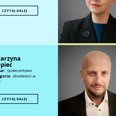
CZYTAJ DALEJ
tarzyna
piec
ar
Społeczeństwo
goria
absolwenci w
e
CZYTAJ DALEJ