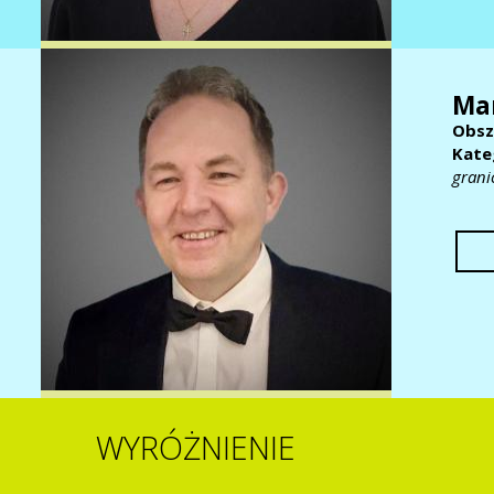
Ma
Obsz
Kate
grani
WYRÓŻNIENIE