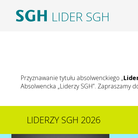
Przejdź
do
LIDER SGH
treści
Przyznawanie tytułu absolwenckiego „
Lide
Absolwencka „Liderzy SGH”. Zapraszamy do
LIDERZY SGH 2026