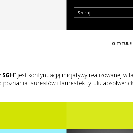
Szukaj
O TYTULE
Głó
nawi
r SGH
” jest kontynuacją inicjatywy realizowanej w
 poznania laureatów i laureatek tytułu absolwenc