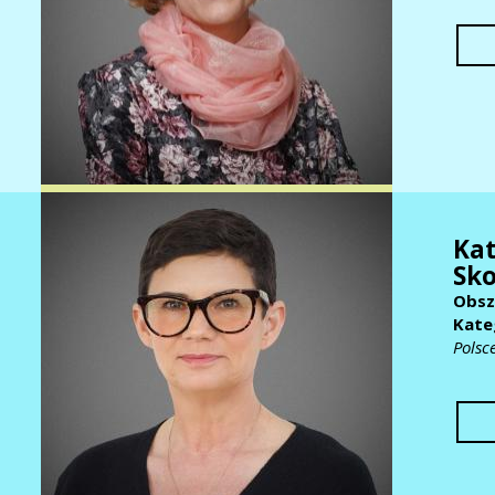
Ka
Sko
Obsz
Kate
Polsc